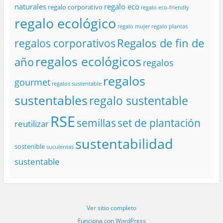
naturales
regalo eco
regalo corporativo
regalo eco-friendly
regalo ecológico
regalo mujer
regalo plantas
Regalos de fin de
regalos corporativos
regalos ecológicos
año
regalos
regalos
gourmet
regalos sustentable
sustentables
regalo sustentable
RSE
semillas
set de plantación
reutilizar
sustentabilidad
sostenible
suculentas
sustentable
Ver sitio completo
Funciona con WordPress