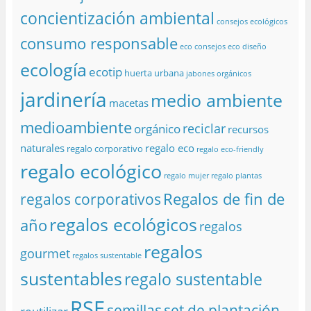
concientización ambiental
consejos ecológicos
consumo responsable
eco consejos
eco diseño
ecología
ecotip
huerta urbana
jabones orgánicos
jardinería
medio ambiente
macetas
medioambiente
reciclar
orgánico
recursos
naturales
regalo eco
regalo corporativo
regalo eco-friendly
regalo ecológico
regalo mujer
regalo plantas
Regalos de fin de
regalos corporativos
regalos ecológicos
año
regalos
regalos
gourmet
regalos sustentable
sustentables
regalo sustentable
RSE
semillas
set de plantación