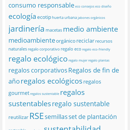
consumo responsable
eco consejos
eco diseño
ecología
ecotip
huerta urbana
jabones orgánicos
jardinería
medio ambiente
macetas
medioambiente
reciclar
orgánico
recursos
naturales
regalo eco
regalo corporativo
regalo eco-friendly
regalo ecológico
regalo mujer
regalo plantas
Regalos de fin de
regalos corporativos
regalos ecológicos
año
regalos
regalos
gourmet
regalos sustentable
sustentables
regalo sustentable
RSE
semillas
set de plantación
reutilizar
sustentabilidad