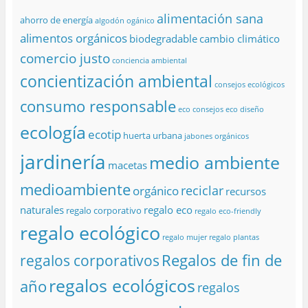
alimentación sana
ahorro de energía
algodón ogánico
alimentos orgánicos
biodegradable
cambio climático
comercio justo
conciencia ambiental
concientización ambiental
consejos ecológicos
consumo responsable
eco consejos
eco diseño
ecología
ecotip
huerta urbana
jabones orgánicos
jardinería
medio ambiente
macetas
medioambiente
reciclar
orgánico
recursos
naturales
regalo eco
regalo corporativo
regalo eco-friendly
regalo ecológico
regalo mujer
regalo plantas
Regalos de fin de
regalos corporativos
regalos ecológicos
año
regalos