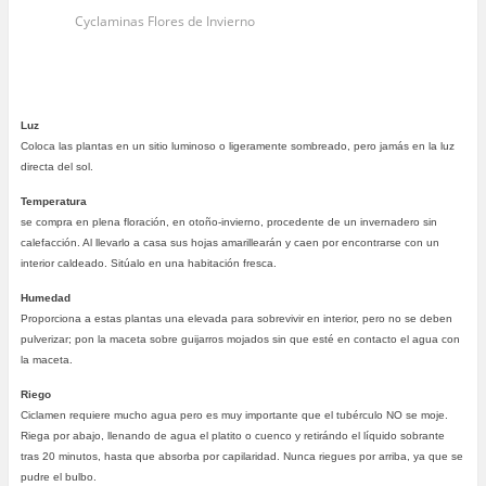
Cyclaminas Flores de Invierno
Luz
Coloca las plantas en un sitio luminoso o ligeramente sombreado, pero jamás en la luz
directa del sol.
Temperatura
se compra en plena floración, en otoño-invierno, procedente de un invernadero sin
calefacción. Al llevarlo a casa sus hojas amarillearán y caen por encontrarse con un
interior caldeado. Sitúalo en una habitación fresca.
Humedad
Proporciona a estas plantas una elevada para sobrevivir en interior, pero no se deben
pulverizar; pon la maceta sobre guijarros mojados sin que esté en contacto el agua con
la maceta.
Riego
Ciclamen requiere mucho agua pero es muy importante que el tubérculo NO se moje.
Riega por abajo, llenando de agua el platito o cuenco y retirándo el líquido sobrante
tras 20 minutos, hasta que absorba por capilaridad. Nunca riegues por arriba, ya que se
pudre el bulbo.