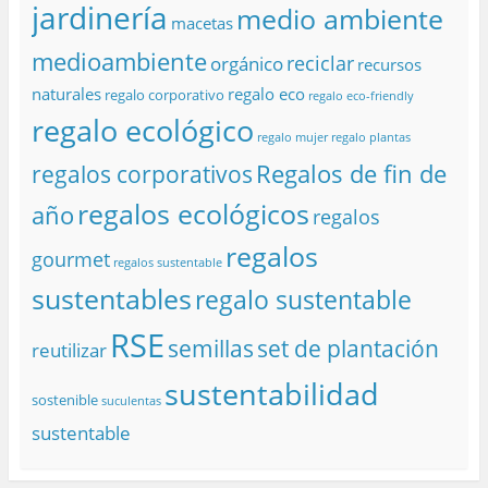
jardinería
medio ambiente
macetas
medioambiente
reciclar
orgánico
recursos
naturales
regalo eco
regalo corporativo
regalo eco-friendly
regalo ecológico
regalo mujer
regalo plantas
Regalos de fin de
regalos corporativos
regalos ecológicos
año
regalos
regalos
gourmet
regalos sustentable
sustentables
regalo sustentable
RSE
semillas
set de plantación
reutilizar
sustentabilidad
sostenible
suculentas
sustentable