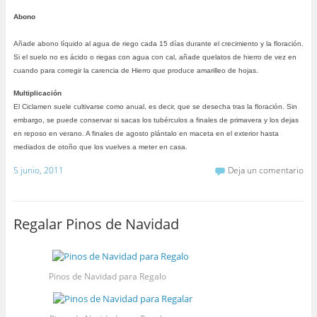
Abono
Añade abono líquido al agua de riego cada 15 días durante el crecimiento y la floración.
Si el suelo no es ácido o riegas con agua con cal, añade quelatos de hierro de vez en
cuando para corregir la carencia de Hierro que produce amarilleo de hojas.
Multiplicación
El Ciclamen suele cultivarse como anual, es decir, que se desecha tras la floración. Sin
embargo, se puede conservar si sacas los tubérculos a finales de primavera y los dejas
en reposo en verano. A finales de agosto plántalo en maceta en el exterior hasta
mediados de otoño que los vuelves a meter en casa.
5 junio, 2011
Deja un comentario
Regalar Pinos de Navidad
Pinos de Navidad para Regalo