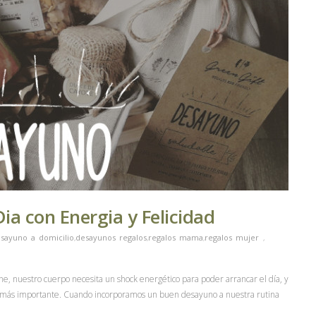
a con Energia y Felicidad
sayuno a domicilio
,
desayunos regalos
,
regalos mama
,
regalos mujer
,
 nuestro cuerpo necesita un shock energético para poder arrancar el día, y
a más importante. Cuando incorporamos un buen desayuno a nuestra rutina