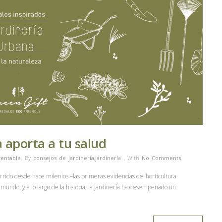
a aporta a tu salud
tentable
,
By
consejos de jardineria
,
jardinería
,
With
No Comments
rrido desde hace milenios –las primeras evidencias de ‘horticultura
mundo, y a lo largo de la historia, la jardinería ha desempeñado un