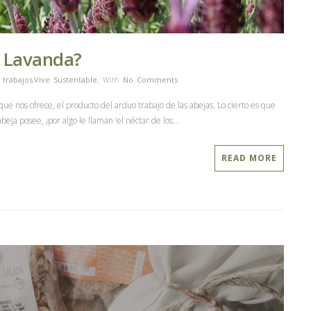
e Lavanda?
 trabajos
,
Vive Sustentable
,
With
No Comments
e nos ofrece, el producto del arduo trabajo de las abejas. Lo cierto es que
abeja posee, ¡por algo le llaman ‘el néctar de los…
READ MORE