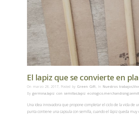
El lapiz que se convierte en pl
On marzo 28, 2017
,
Posted by
Green Gift
,
In
Nuestros trabajos
,
Viv
By
germina
,
lapiz con semillas
,
lapiz ecologico
,
merchandising
,
semil
Una idea innovadora que propone completar el ciclo de la vida de u
punta contiene una capsula con semilla, cuando el lápiz queda muy 