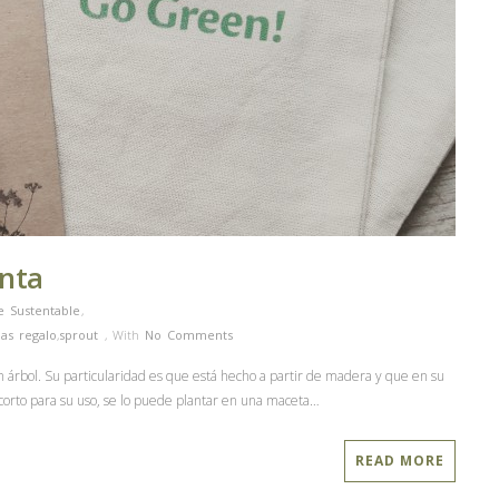
anta
e Sustentable
,
las regalo
,
sprout
,
With
No Comments
n árbol. Su particularidad es que está hecho a partir de madera y que en su
corto para su uso, se lo puede plantar en una maceta…
READ MORE