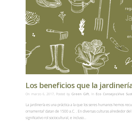
Los beneficios que la jardinerí
On marzo 6, 2017
,
Posted by
Green Gift
,
In
Eco Consejos
,
Vive Sus
La jardinería es una práctica a la que los seres humanos hemos recu
ornamental’ datan de 1500 a.C. . En diversas culturas alrededor del 
significativo rol sociocultural, e incluso…