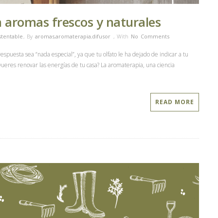
 aromas frescos y naturales
stentable
,
By
aromas
,
aromaterapia
,
difusor
,
With
No Comments
puesta sea “nada especial”, ya que tu olfato le ha dejado de indicar a tu
ueres renovar las energías de tu casa? La aromaterapia, una ciencia
READ MORE