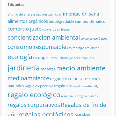
Etiquetas
alimentación sana
ahorro de energía
algodón ogánico
alimentos orgánicos
biodegradable
cambio climático
comercio justo
conciencia ambiental
concientización ambiental
consejos ecológicos
consumo responsable
eco consejos
eco diseño
ecología
ecotip
huerta urbana
jabones orgánicos
jardinería
medio ambiente
macetas
medioambiente
reciclar
orgánico
recursos
naturales
regalo eco
regalo corporativo
regalo eco-friendly
regalo ecológico
regalo mujer
regalo plantas
Regalos de fin de
regalos corporativos
regalos ecológicos
año
regalos