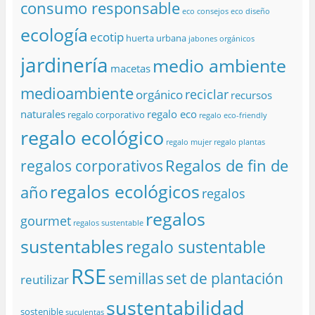
consumo responsable
eco consejos
eco diseño
ecología
ecotip
huerta urbana
jabones orgánicos
jardinería
medio ambiente
macetas
medioambiente
reciclar
orgánico
recursos
naturales
regalo eco
regalo corporativo
regalo eco-friendly
regalo ecológico
regalo mujer
regalo plantas
Regalos de fin de
regalos corporativos
regalos ecológicos
año
regalos
regalos
gourmet
regalos sustentable
sustentables
regalo sustentable
RSE
semillas
set de plantación
reutilizar
sustentabilidad
sostenible
suculentas