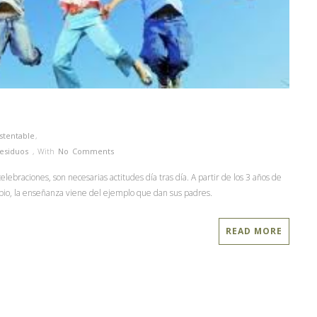
stentable
,
esiduos
,
With
No Comments
lebraciones, son necesarias actitudes día tras día. A partir de los 3 años de
ipio, la enseñanza viene del ejemplo que dan sus padres.
READ MORE