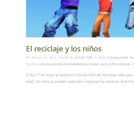
El reciclaje y los niños
On febrero 13, 2012
,
Posted by
Green Gift
,
In
Eco Consejos
,
Vive Su
By
eco consejos
,
ecotip
,
manualidades
,
recilaje para niños
,
separar r
El día 17 de mayo se celebra el Día Mundial del Reciclaje. Más que ce
edad, los niños ya pueden aprender a separar los residuos. Al princ