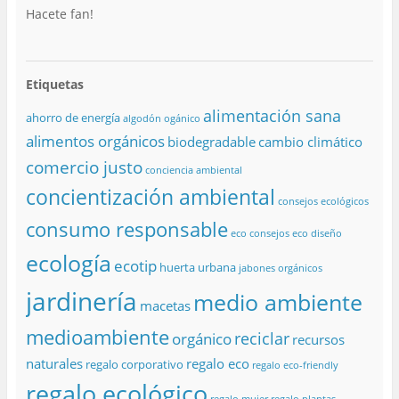
Hacete fan!
Etiquetas
alimentación sana
ahorro de energía
algodón ogánico
alimentos orgánicos
biodegradable
cambio climático
comercio justo
conciencia ambiental
concientización ambiental
consejos ecológicos
consumo responsable
eco consejos
eco diseño
ecología
ecotip
huerta urbana
jabones orgánicos
jardinería
medio ambiente
macetas
medioambiente
reciclar
orgánico
recursos
naturales
regalo eco
regalo corporativo
regalo eco-friendly
regalo ecológico
regalo mujer
regalo plantas