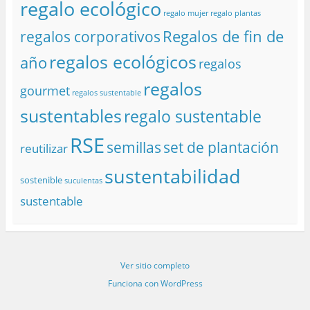
regalo ecológico
regalo mujer
regalo plantas
Regalos de fin de
regalos corporativos
regalos ecológicos
año
regalos
regalos
gourmet
regalos sustentable
sustentables
regalo sustentable
RSE
semillas
set de plantación
reutilizar
sustentabilidad
sostenible
suculentas
sustentable
Ver sitio completo
Funciona con WordPress