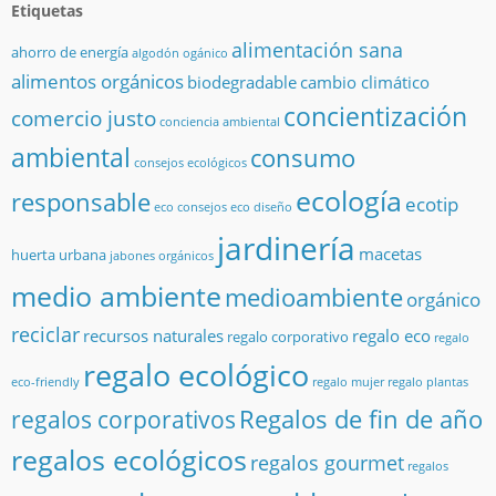
Etiquetas
alimentación sana
ahorro de energía
algodón ogánico
alimentos orgánicos
biodegradable
cambio climático
concientización
comercio justo
conciencia ambiental
ambiental
consumo
consejos ecológicos
ecología
responsable
ecotip
eco consejos
eco diseño
jardinería
macetas
huerta urbana
jabones orgánicos
medio ambiente
medioambiente
orgánico
reciclar
recursos naturales
regalo eco
regalo corporativo
regalo
regalo ecológico
eco-friendly
regalo mujer
regalo plantas
Regalos de fin de año
regalos corporativos
regalos ecológicos
regalos gourmet
regalos