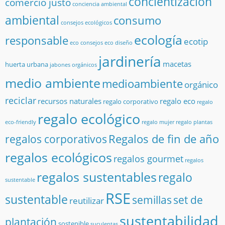
concientización
comercio justo
conciencia ambiental
ambiental
consumo
consejos ecológicos
ecología
responsable
ecotip
eco consejos
eco diseño
jardinería
macetas
huerta urbana
jabones orgánicos
medio ambiente
medioambiente
orgánico
reciclar
recursos naturales
regalo eco
regalo corporativo
regalo
regalo ecológico
eco-friendly
regalo mujer
regalo plantas
Regalos de fin de año
regalos corporativos
regalos ecológicos
regalos gourmet
regalos
regalos sustentables
regalo
sustentable
RSE
sustentable
semillas
set de
reutilizar
sustentabilidad
plantación
sostenible
suculentas