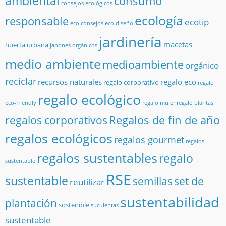
ambiental
consumo
consejos ecológicos
ecología
responsable
ecotip
eco consejos
eco diseño
jardinería
macetas
huerta urbana
jabones orgánicos
medio ambiente
medioambiente
orgánico
reciclar
recursos naturales
regalo eco
regalo corporativo
regalo
regalo ecológico
eco-friendly
regalo mujer
regalo plantas
Regalos de fin de año
regalos corporativos
regalos ecológicos
regalos gourmet
regalos
regalos sustentables
regalo
sustentable
RSE
sustentable
semillas
set de
reutilizar
sustentabilidad
plantación
sostenible
suculentas
sustentable