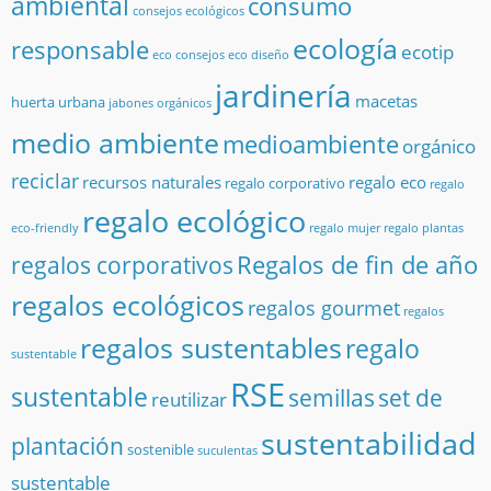
ambiental
consumo
consejos ecológicos
ecología
responsable
ecotip
eco consejos
eco diseño
jardinería
macetas
huerta urbana
jabones orgánicos
medio ambiente
medioambiente
orgánico
reciclar
recursos naturales
regalo eco
regalo corporativo
regalo
regalo ecológico
eco-friendly
regalo mujer
regalo plantas
Regalos de fin de año
regalos corporativos
regalos ecológicos
regalos gourmet
regalos
regalos sustentables
regalo
sustentable
RSE
sustentable
semillas
set de
reutilizar
sustentabilidad
plantación
sostenible
suculentas
sustentable