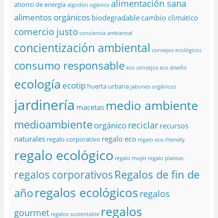
alimentación sana
ahorro de energía
algodón ogánico
alimentos orgánicos
biodegradable
cambio climático
comercio justo
conciencia ambiental
concientización ambiental
consejos ecológicos
consumo responsable
eco consejos
eco diseño
ecología
ecotip
huerta urbana
jabones orgánicos
jardinería
medio ambiente
macetas
medioambiente
reciclar
orgánico
recursos
naturales
regalo eco
regalo corporativo
regalo eco-friendly
regalo ecológico
regalo mujer
regalo plantas
Regalos de fin de
regalos corporativos
regalos ecológicos
año
regalos
regalos
gourmet
regalos sustentable