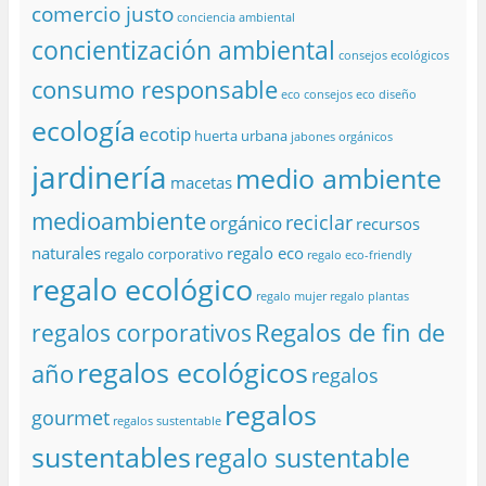
comercio justo
conciencia ambiental
concientización ambiental
consejos ecológicos
consumo responsable
eco consejos
eco diseño
ecología
ecotip
huerta urbana
jabones orgánicos
jardinería
medio ambiente
macetas
medioambiente
reciclar
orgánico
recursos
naturales
regalo eco
regalo corporativo
regalo eco-friendly
regalo ecológico
regalo mujer
regalo plantas
Regalos de fin de
regalos corporativos
regalos ecológicos
año
regalos
regalos
gourmet
regalos sustentable
sustentables
regalo sustentable