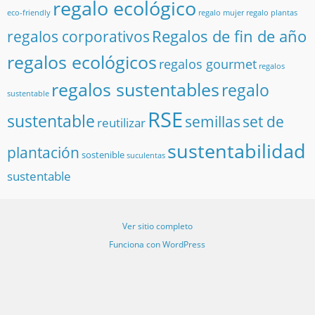
regalo ecológico
eco-friendly
regalo mujer
regalo plantas
Regalos de fin de año
regalos corporativos
regalos ecológicos
regalos gourmet
regalos
regalos sustentables
regalo
sustentable
RSE
sustentable
semillas
set de
reutilizar
sustentabilidad
plantación
sostenible
suculentas
sustentable
Ver sitio completo
Funciona con WordPress