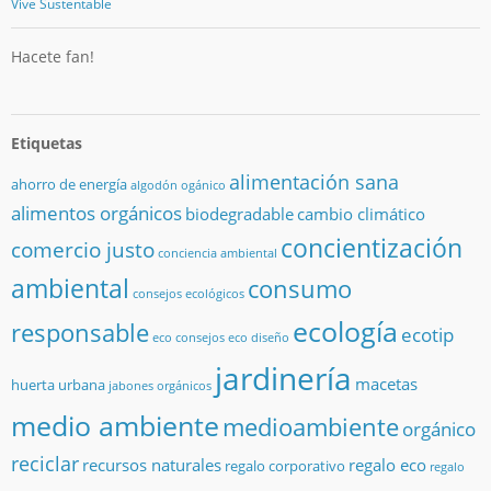
Vive Sustentable
Hacete fan!
Etiquetas
alimentación sana
ahorro de energía
algodón ogánico
alimentos orgánicos
biodegradable
cambio climático
concientización
comercio justo
conciencia ambiental
ambiental
consumo
consejos ecológicos
ecología
responsable
ecotip
eco consejos
eco diseño
jardinería
macetas
huerta urbana
jabones orgánicos
medio ambiente
medioambiente
orgánico
reciclar
recursos naturales
regalo eco
regalo corporativo
regalo