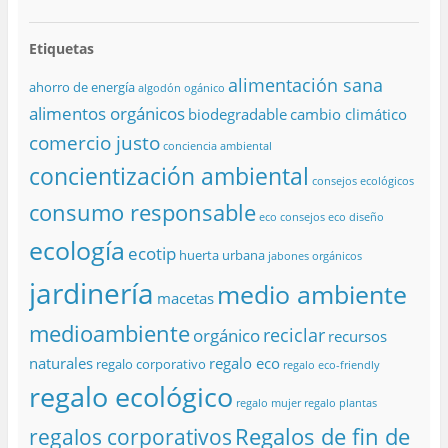
Etiquetas
alimentación sana
ahorro de energía
algodón ogánico
alimentos orgánicos
biodegradable
cambio climático
comercio justo
conciencia ambiental
concientización ambiental
consejos ecológicos
consumo responsable
eco consejos
eco diseño
ecología
ecotip
huerta urbana
jabones orgánicos
jardinería
medio ambiente
macetas
medioambiente
reciclar
orgánico
recursos
naturales
regalo eco
regalo corporativo
regalo eco-friendly
regalo ecológico
regalo mujer
regalo plantas
Regalos de fin de
regalos corporativos