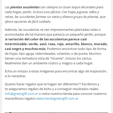
Las
plantas suculentas
son siempre un buen toque decorativo para
cada hogar, jardín, incluso una oficina. Con hojas jugosas, tallos y
raíces, las suculentas forman un vasto y diverso grupo de plantas, que
ofrece opciones de fácil cuidado.
Además, las suculentas se ven impresionantes plantadas solas o
acomodadas de tal manera que parezca un
pequeño jardín,
porque
l
a variación del color de las suculentas parece casi
interminable: verde, azul, rosa, rojo, amarillo, blanco, morado,
casi negro y muchos más
. Podemos encontrar todo tipo de forma
de hojas, tipo aguja, redondeadas, volantes, o de punta. Muchos
tienen una tentadora vista de “tócame”, incluso los cáctus.
Realmente dan un
ambiente rústico
y mágico a cada hogar.
Echa un vistazo a estas imágenes para encontrar algo de inspiración,
si lo necesitas.
Queres hacer regalos que te hagan ser diferentes?? Escribinos y
te aseguramos regalos de éxito y a conseguir resultados reales.
info@greengift.com.ar
o visita nuestra tienda para conocer nuestros
maravillosos regalos
www.tiendagreengift.com.ar