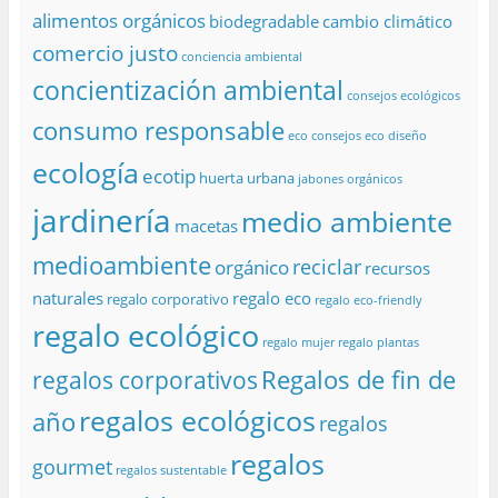
alimentos orgánicos
biodegradable
cambio climático
comercio justo
conciencia ambiental
concientización ambiental
consejos ecológicos
consumo responsable
eco consejos
eco diseño
ecología
ecotip
huerta urbana
jabones orgánicos
jardinería
medio ambiente
macetas
medioambiente
reciclar
orgánico
recursos
naturales
regalo eco
regalo corporativo
regalo eco-friendly
regalo ecológico
regalo mujer
regalo plantas
Regalos de fin de
regalos corporativos
regalos ecológicos
año
regalos
regalos
gourmet
regalos sustentable