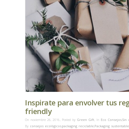
Inspirate para envolver tus r
friendly
On noviembre 26, 2016
,
Posted by
Green Gift
,
In
Eco Consejos
,
Sin 
By
consejos ecológicos
,
packaging reciclable
,
Packaging sustentable