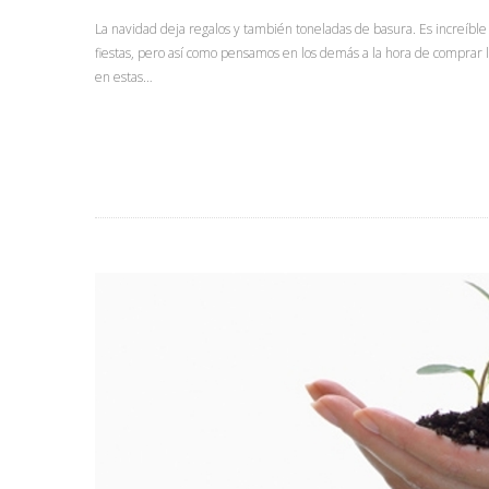
La navidad deja regalos y también toneladas de basura. Es increíble
fiestas, pero así como pensamos en los demás a la hora de comprar 
en estas…