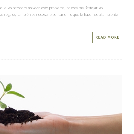
 que las personas no vean este problema, no está mal festejar las
los regalos, también es necesario pensar en lo que le hacemos al ambiente
READ MORE