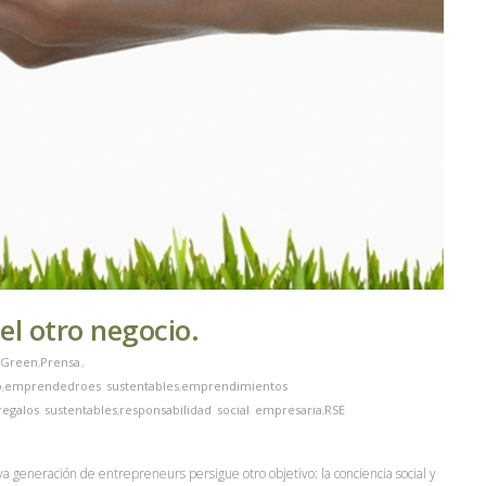
l otro negocio.
 Green
,
Prensa
,
o
,
emprendedroes sustentables
,
emprendimientos
regalos sustentables
,
responsabilidad social empresaria
,
RSE
a generación de entrepreneurs persigue otro objetivo: la conciencia social y