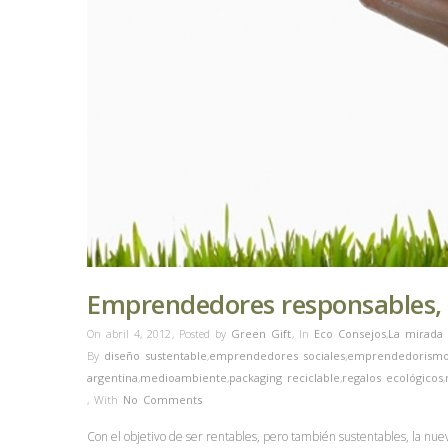
Emprendedores responsables, e
On abril 4, 2012
,
Posted by
Green Gift
,
In
Eco Consejos
,
La mirada
By
diseño sustentable
,
emprendedores sociales
,
emprendedorism
argentina
,
medioambiente
,
packaging reciclable
,
regalos ecológicos
,
,
With
No Comments
Con el objetivo de ser rentables, pero también sustentables, la nuev