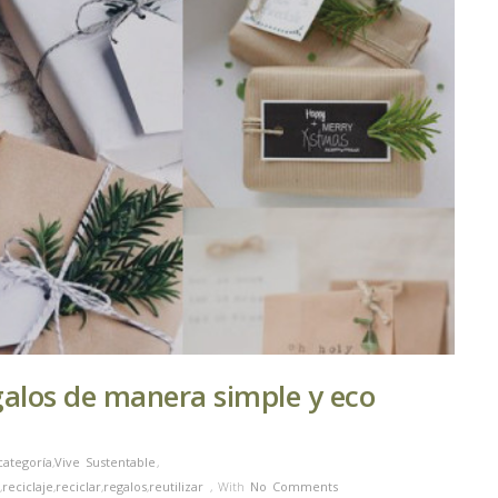
egalos de manera simple y eco
categoría
,
Vive Sustentable
,
,
reciclaje
,
reciclar
,
regalos
,
reutilizar
,
With
No Comments