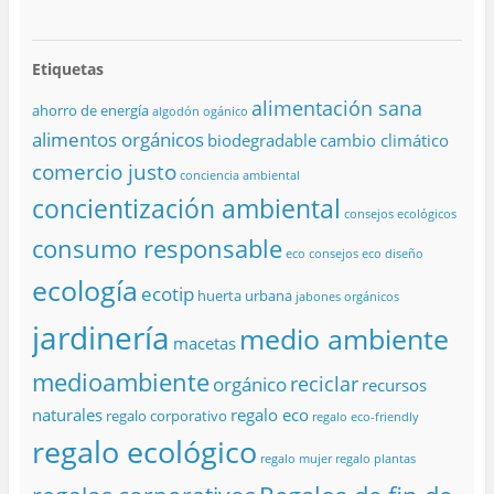
Etiquetas
alimentación sana
ahorro de energía
algodón ogánico
alimentos orgánicos
biodegradable
cambio climático
comercio justo
conciencia ambiental
concientización ambiental
consejos ecológicos
consumo responsable
eco consejos
eco diseño
ecología
ecotip
huerta urbana
jabones orgánicos
jardinería
medio ambiente
macetas
medioambiente
reciclar
orgánico
recursos
naturales
regalo eco
regalo corporativo
regalo eco-friendly
regalo ecológico
regalo mujer
regalo plantas