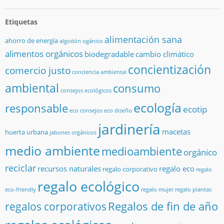
Etiquetas
alimentación sana
ahorro de energía
algodón ogánico
alimentos orgánicos
biodegradable
cambio climático
concientización
comercio justo
conciencia ambiental
ambiental
consumo
consejos ecológicos
ecología
responsable
ecotip
eco consejos
eco diseño
jardinería
macetas
huerta urbana
jabones orgánicos
medio ambiente
medioambiente
orgánico
reciclar
recursos naturales
regalo eco
regalo corporativo
regalo
regalo ecológico
eco-friendly
regalo mujer
regalo plantas
Regalos de fin de año
regalos corporativos