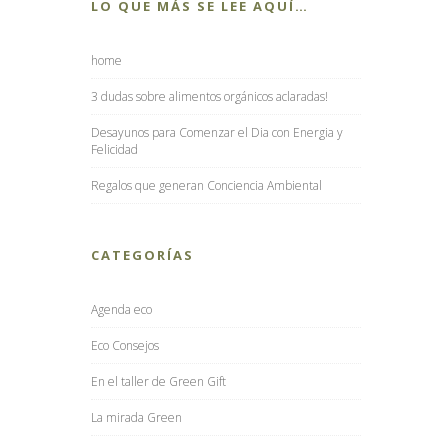
LO QUE MÁS SE LEE AQUÍ…
home
3 dudas sobre alimentos orgánicos aclaradas!
Desayunos para Comenzar el Dia con Energia y
Felicidad
Regalos que generan Conciencia Ambiental
CATEGORÍAS
Agenda eco
Eco Consejos
En el taller de Green Gift
La mirada Green