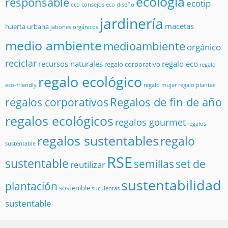
ecología
responsable
ecotip
eco consejos
eco diseño
jardinería
macetas
huerta urbana
jabones orgánicos
medio ambiente
medioambiente
orgánico
reciclar
recursos naturales
regalo eco
regalo corporativo
regalo
regalo ecológico
eco-friendly
regalo mujer
regalo plantas
Regalos de fin de año
regalos corporativos
regalos ecológicos
regalos gourmet
regalos
regalos sustentables
regalo
sustentable
RSE
sustentable
semillas
set de
reutilizar
sustentabilidad
plantación
sostenible
suculentas
sustentable