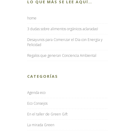
LO QUE MÁS SE LEE AQUÍ…
home
3 dudas sobre alimentos orgánicos aclaradas!
Desayunos para Comenzar el Dia con Energia y
Felicidad
Regalos que generan Conciencia Ambiental
CATEGORÍAS
Agenda eco
Eco Consejos
En el taller de Green Gift
La mirada Green