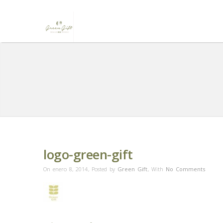
logo-green-gift
On enero 8, 2014
,
Posted by
Green Gift
,
With
No Comments