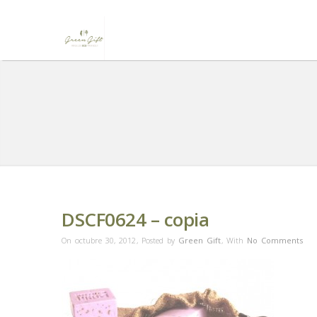
DSCF0624 – copia
On octubre 30, 2012
,
Posted by
Green Gift
,
With
No Comments