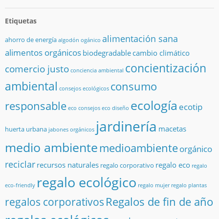
Etiquetas
alimentación sana
ahorro de energía
algodón ogánico
alimentos orgánicos
biodegradable
cambio climático
concientización
comercio justo
conciencia ambiental
ambiental
consumo
consejos ecológicos
ecología
responsable
ecotip
eco consejos
eco diseño
jardinería
macetas
huerta urbana
jabones orgánicos
medio ambiente
medioambiente
orgánico
reciclar
recursos naturales
regalo eco
regalo corporativo
regalo
regalo ecológico
eco-friendly
regalo mujer
regalo plantas
Regalos de fin de año
regalos corporativos