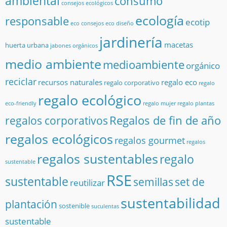
ambiental
consumo
consejos ecológicos
ecología
responsable
ecotip
eco consejos
eco diseño
jardinería
macetas
huerta urbana
jabones orgánicos
medio ambiente
medioambiente
orgánico
reciclar
recursos naturales
regalo eco
regalo corporativo
regalo
regalo ecológico
eco-friendly
regalo mujer
regalo plantas
Regalos de fin de año
regalos corporativos
regalos ecológicos
regalos gourmet
regalos
regalos sustentables
regalo
sustentable
RSE
sustentable
semillas
set de
reutilizar
sustentabilidad
plantación
sostenible
suculentas
sustentable