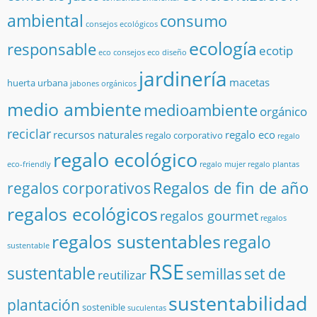
ambiental
consumo
consejos ecológicos
ecología
responsable
ecotip
eco consejos
eco diseño
jardinería
macetas
huerta urbana
jabones orgánicos
medio ambiente
medioambiente
orgánico
reciclar
recursos naturales
regalo eco
regalo corporativo
regalo
regalo ecológico
eco-friendly
regalo mujer
regalo plantas
Regalos de fin de año
regalos corporativos
regalos ecológicos
regalos gourmet
regalos
regalos sustentables
regalo
sustentable
RSE
sustentable
semillas
set de
reutilizar
sustentabilidad
plantación
sostenible
suculentas