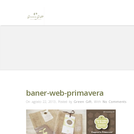
baner-web-primavera
On agosto 22, 2013
,
Posted by
Green Gift
,
With
No Comments