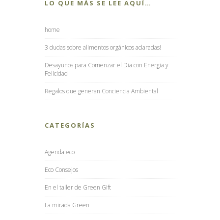
LO QUE MÁS SE LEE AQUÍ…
home
3 dudas sobre alimentos orgánicos aclaradas!
Desayunos para Comenzar el Dia con Energia y
Felicidad
Regalos que generan Conciencia Ambiental
CATEGORÍAS
Agenda eco
Eco Consejos
En el taller de Green Gift
La mirada Green