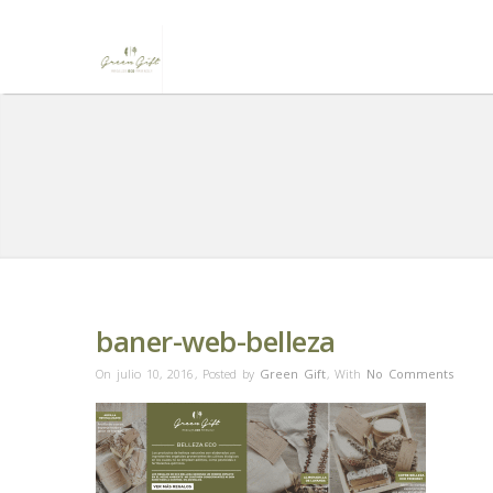
baner-web-belleza
On julio 10, 2016
,
Posted by
Green Gift
,
With
No Comments