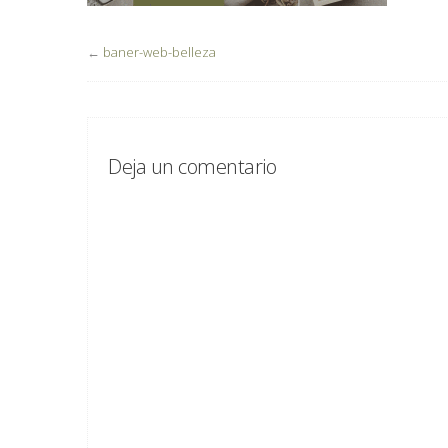
←
baner-web-belleza
Deja un comentario