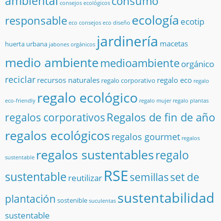
ambiental
consumo
consejos ecológicos
ecología
responsable
ecotip
eco consejos
eco diseño
jardinería
macetas
huerta urbana
jabones orgánicos
medio ambiente
medioambiente
orgánico
reciclar
recursos naturales
regalo eco
regalo corporativo
regalo
regalo ecológico
eco-friendly
regalo mujer
regalo plantas
Regalos de fin de año
regalos corporativos
regalos ecológicos
regalos gourmet
regalos
regalos sustentables
regalo
sustentable
RSE
sustentable
semillas
set de
reutilizar
sustentabilidad
plantación
sostenible
suculentas
sustentable