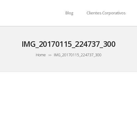
Blog
Clientes Corporativos
IMG_20170115_224737_300
Home
IMG_20170115_224737_300
>>