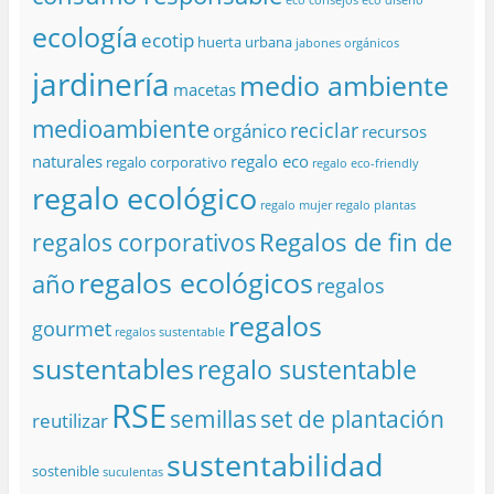
ecología
ecotip
huerta urbana
jabones orgánicos
jardinería
medio ambiente
macetas
medioambiente
reciclar
orgánico
recursos
naturales
regalo eco
regalo corporativo
regalo eco-friendly
regalo ecológico
regalo mujer
regalo plantas
Regalos de fin de
regalos corporativos
regalos ecológicos
año
regalos
regalos
gourmet
regalos sustentable
sustentables
regalo sustentable
RSE
semillas
set de plantación
reutilizar
sustentabilidad
sostenible
suculentas