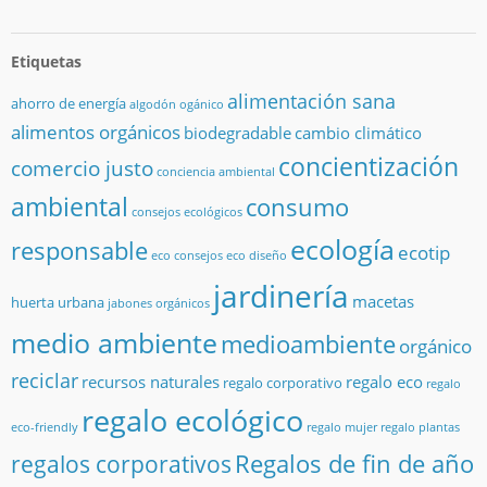
Etiquetas
alimentación sana
ahorro de energía
algodón ogánico
alimentos orgánicos
biodegradable
cambio climático
concientización
comercio justo
conciencia ambiental
ambiental
consumo
consejos ecológicos
ecología
responsable
ecotip
eco consejos
eco diseño
jardinería
macetas
huerta urbana
jabones orgánicos
medio ambiente
medioambiente
orgánico
reciclar
recursos naturales
regalo eco
regalo corporativo
regalo
regalo ecológico
eco-friendly
regalo mujer
regalo plantas
Regalos de fin de año
regalos corporativos