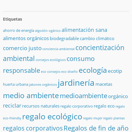
Etiquetas
alimentación sana
ahorro de energía
algodón ogánico
alimentos orgánicos
biodegradable
cambio climático
concientización
comercio justo
conciencia ambiental
ambiental
consumo
consejos ecológicos
ecología
responsable
ecotip
eco consejos
eco diseño
jardinería
macetas
huerta urbana
jabones orgánicos
medio ambiente
medioambiente
orgánico
reciclar
recursos naturales
regalo eco
regalo corporativo
regalo
regalo ecológico
eco-friendly
regalo mujer
regalo plantas
Regalos de fin de año
regalos corporativos