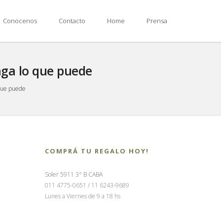
Conocenos
Contacto
Home
Prensa
paga lo que puede
 que puede
COMPRÁ TU REGALO HOY!
Soler 5911 3° B CABA
011 4775-0651 / 11 6243-9689
Lunes a Viernes de 9 a 18 hs