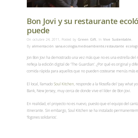
Bon Jovi y su restaurante ecoló
puede
On octubre 24, 2011
,
Posted by
Green Gift
,
In
Vive Sustentable
,
By
alimentación sana
,
ecología
,
medioambiente
,
restautante ecolog
Jon Bon Jovi ha demostrado una vez más que no es una estrella del 
refleja la edición digital de ‘The Guardian’. ¿Por qué es original y d
comida rápida para aquellos que no pueden costearse menús más eq
El local, llamado
Soul Kitchen
, responde a la filosofía del ‘pay what
Bank, New Jersey, muy cerca de donde vive el líder de Bon Jovi.
En realidad, el proyecto no es nuevo, puesto que el equipo del ca
itinerante. Sin embargo, Soul Kitchen se ha instalado permanentem
‘fogones solidarios’.