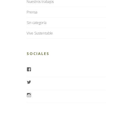
Nuestros trabajos
Prensa
Sin categoría
Vive Sustentable
SOCIALES
Ver
perfil
de
Ver
RegalosGreenGift
perfil
en
de
Facebook
Ver
@GreenGift
perfil
en
de
Twitter
greengiftpics
en
Instagram