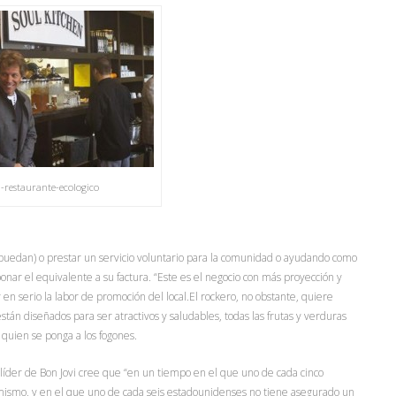
u-restaurante-ecologico
uedan) o prestar un servicio voluntario para la comunidad o ayudando como
nar el equivalente a su factura. “Este es el negocio con más proyección y
en serio la labor de promoción del local.El rockero, no obstante, quiere
tán diseñados para ser atractivos y saludables, todas las frutas y verduras
á quien se ponga a los fogones.
l líder de Bon Jovi cree que “en un tiempo en el que uno de cada cinco
 mismo, y en el que uno de cada seis estadounidenses no tiene asegurado un