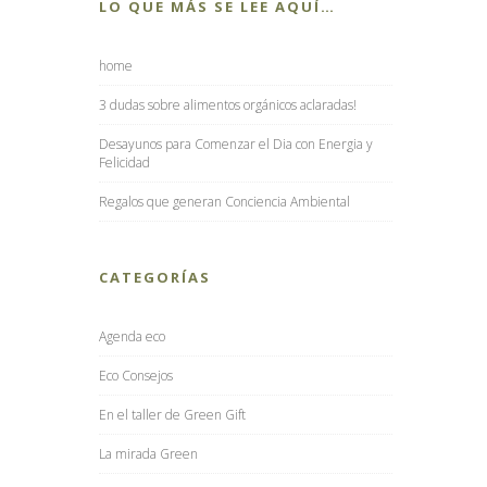
LO QUE MÁS SE LEE AQUÍ…
home
3 dudas sobre alimentos orgánicos aclaradas!
Desayunos para Comenzar el Dia con Energia y
Felicidad
Regalos que generan Conciencia Ambiental
CATEGORÍAS
Agenda eco
Eco Consejos
En el taller de Green Gift
La mirada Green