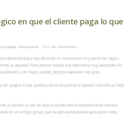
gico en que el cliente paga lo que
ico
,
trabajo comunitario
,
With
No Comments
rock descerebrada y loca abriendo un restaurante muy particular, según
iferente su apuesta?
Pues porque resulta una alternativa muy saludable a la
uilibrados y de mayor calidad, siempre bastante más caros.
 you can’ (pague lo que pueda) y abrió sus puertas el pasado miércoles en Red
ntante ya llevaba un par de años sirviendo menús económicos de manera
ente en un antiguo garaje, que ha sido acondicionado para poner estos