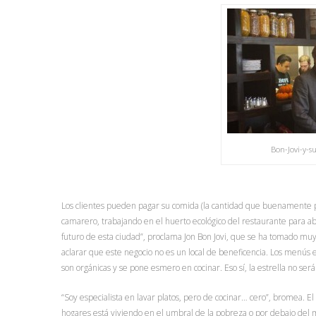
Bon-Jovi-y-s
Los clientes pueden pagar su comida (la cantidad que buenamente p
camarero, trabajando en el huerto ecológico del restaurante para abo
futuro de esta ciudad”, proclama Jon Bon Jovi, que se ha tomado muy 
aclarar que este negocio no es un local de beneficencia. Los menús es
son orgánicas y se pone esmero en cocinar. Eso sí, la estrella no ser
“Soy especialista en lavar platos, pero de cocinar… cero”, bromea. E
hogares está viviendo en el umbral de la pobreza o por debajo del